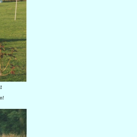
!
un!