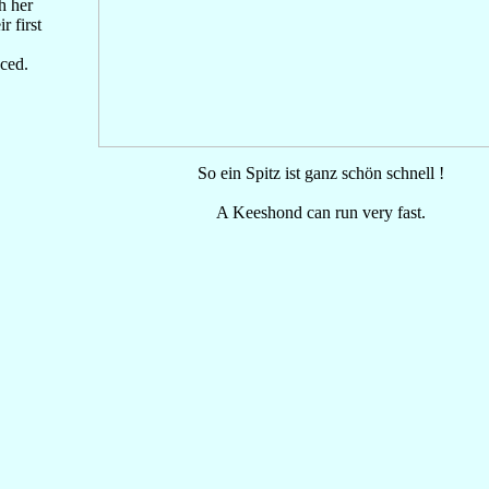
h her
 first
ced.
So ein Spitz ist ganz schön schnell !
A Keeshond can run very fast.