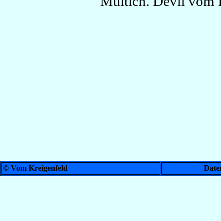
“Multich. Devil vom 
© Vom Kreigenfeld
Date